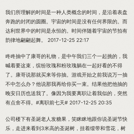
我们所理解的时间是一种人类概念的时间，是沿着表盘
奔跑的封闭的圆圈。宇宙的时间是没有任何界限的。而
达利世界中的时间是永恒的。时间伴随着宇宙的节拍有
韵律地翩翩起舞。 2017-12-25 22:17
咚咚抽中了康哥的礼物，是中午我们三个一起挑的，我
喊着要这束，缤纷玫瑰和粉玫瑰躺在一起好看的不得
了。康哥说那就买来等你抽。游戏开始之前我说万一抽
不中怎么办？他说那我再给你买一束。结果他把他抽的
晚安日历也送我了。像因为我要离职让着我似的，突然
有点舍不得。#离职前七天# 2017-12-25 20:35
公司楼下有圣诞老人发糖果，笑眯眯地跟你说圣诞节快
乐，走进来看到3米高的圣诞树，挂着缎带和雪花，树