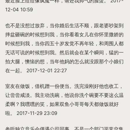
最近脸上痘痘像疯魔一样，请还我帅气的脸蛋。 2017-
12-04 10:59
也不是没想过放弃，当你婚后生活不顺，跟老婆吵架到
摔盆砸碗的时候想到我，当你看着女儿在你怀里撒娇的
时候想到我，当你四五十岁发觉不再年轻，和周围人都
无话可说的时候想到我。然后就会在某个瞬间，猛的一
拍大腿，懊恼的想，当年他妈的怎么就没跟那个小娘们
在一起。 2017-12-01 22:27
室友在做饭，借机蹭一份便当。洗完澡刚好他也收工，
让尝尝咸淡。我主动洗碗，他说你洗个碗要不要这么温
柔啊？我嘿嘿的笑，如果双鱼小哥哥每天都做饭就好
啦。 2017-11-29 23:09
参听独立音乐会偶遇公司同事，不是一个部门平常交集