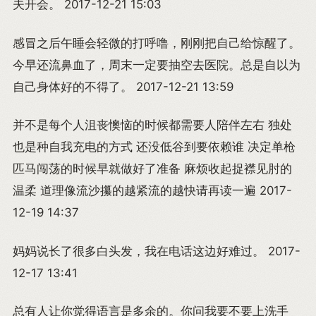
夫开会。 2017-12-21 15:03
感冒之后午睡会轻微的打呼噜，刚刚把自己给惊醒了。
今早还流鼻血了，周末一定要抽空去医院。总是自以为
自己身体好的不得了。 2017-12-21 13:59
并不是每个人沮丧懊恼的时候都需要人陪伴左右 独处
也是种自我充电的方式 还没低谷到要依赖谁 决定单枪
匹马闯荡的时候早就做好了准备 麻烦收起捉襟见肘的
温柔 道理像流沙攥的越紧流的越快请再读一遍 2017-
12-19 14:37
妈妈说长了很多白头发，我在电话这边好难过。 2017-
12-17 13:41
总有人让你觉得语言是多余的。你问我要不要上洗手