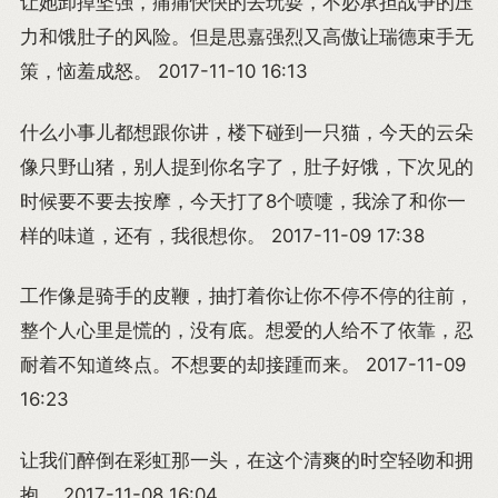
让她卸掉坚强，痛痛快快的去玩耍，不必承担战争的压
力和饿肚子的风险。但是思嘉强烈又高傲让瑞德束手无
策，恼羞成怒。 2017-11-10 16:13
什么小事儿都想跟你讲，楼下碰到一只猫，今天的云朵
像只野山猪，别人提到你名字了，肚子好饿，下次见的
时候要不要去按摩，今天打了8个喷嚏，我涂了和你一
样的味道，还有，我很想你。 2017-11-09 17:38
工作像是骑手的皮鞭，抽打着你让你不停不停的往前，
整个人心里是慌的，没有底。想爱的人给不了依靠，忍
耐着不知道终点。不想要的却接踵而来。 2017-11-09
16:23
让我们醉倒在彩虹那一头，在这个清爽的时空轻吻和拥
抱。 2017-11-08 16:04