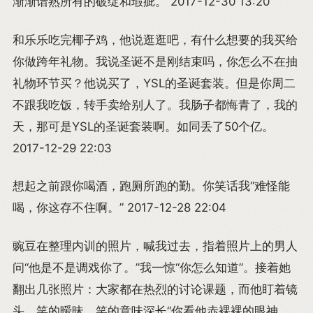
渐渐谙熟所有的破绽和瑕疵。 2017-12-30 13:20
和乐乐吃完椰子鸡，他说逛逛吧，有什么想要的我买给
你做跨年礼物。我说圣诞不是刚结束吗，你怎么不在抽
礼物环节买？他说买了，YSL的圣诞套装。但是你周二
不跟我吃饭，转手卖给别人了。我肠子都悔青了，我的
天，那可是YSL的圣诞套装啊。如同丢了50个亿。
2017-12-29 22:03
想起之前跟你喝酒，跑厕所跑的勤。你笑话我“难怪能
喝，你这存不住啊。” 2017-12-28 22:04
豌豆在整理内训的照片，喊我过去，指着照片上的男人
问“他是不是调戏你了。”我一惊“你怎么知道”。接着她
翻出几张照片：大家都在热烈的讨论课题，而他盯着镜
头，笑的暧昧，笑的意味深长“你看他赤裸裸的眼神，