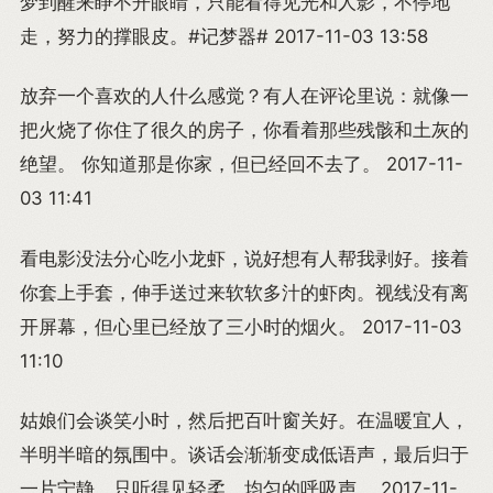
梦到醒来睁不开眼睛，只能看得见光和人影，不停地
走，努力的撑眼皮。#记梦器# 2017-11-03 13:58
放弃一个喜欢的人什么感觉？有人在评论里说：就像一
把火烧了你住了很久的房子，你看着那些残骸和土灰的
绝望。 你知道那是你家，但已经回不去了。 2017-11-
03 11:41
看电影没法分心吃小龙虾，说好想有人帮我剥好。接着
你套上手套，伸手送过来软软多汁的虾肉。视线没有离
开屏幕，但心里已经放了三小时的烟火。 2017-11-03
11:10
姑娘们会谈笑小时，然后把百叶窗关好。在温暖宜人，
半明半暗的氛围中。谈话会渐渐变成低语声，最后归于
一片宁静，只听得见轻柔、均匀的呼吸声。 2017-11-