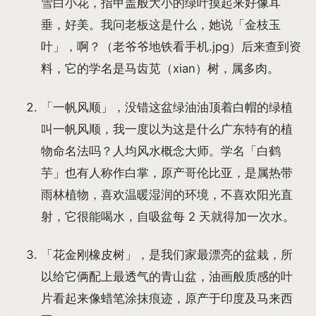
雪白小花，指甲盖般大小的绿叶摸起来好像耳
垂，好美。我问老板这是什么，她说「金枝玉
叶」，啊？（老爷爷地铁看手机.jpg）后来查到资
料，它的学名是马齿苋（xian）树，属多肉。
「一帆风顺」，没错这盆绿油油顶着白帽的绿植
叫一帆风顺，我一度以为这是什么广东特有的植
物命名法吗？人均风水概念大师。学名「白鹤
芋」也有人称作白掌，原产哥伦比亚，是属热带
雨林植物，喜欢温暖湿润的环境，不喜欢阳光直
射，它很能喝水，自吸盆每 2 天就得加一次水。
「花金刚橡皮树」，是我们家最漂亮的盆栽，所
以给它俩配上最透气的青山盆，油画般质感的叶
片看起来像蜡笔涂抹痕迹，原产于印度及马来西