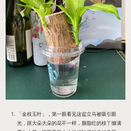
「金枝玉叶」，第一眼看见这盆立马被吸引眼
光，跟大朵大朵的花不一样，胭脂红的枝丫缀满