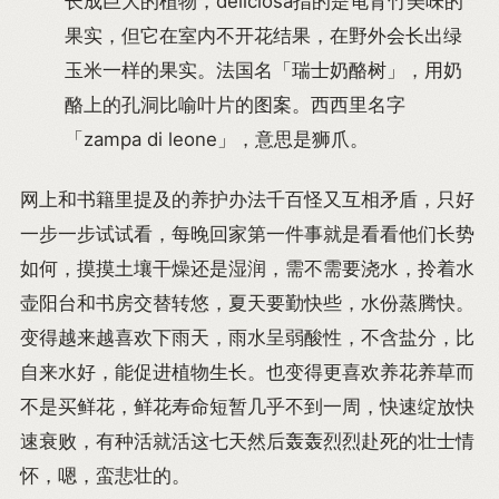
长成巨大的植物，deliciosa指的是龟背竹美味的
果实，但它在室内不开花结果，在野外会长出绿
玉米一样的果实。法国名「瑞士奶酪树」，用奶
酪上的孔洞比喻叶片的图案。西西里名字
「zampa di leone」，意思是狮爪。
网上和书籍里提及的养护办法千百怪又互相矛盾，只好
一步一步试试看，每晚回家第一件事就是看看他们长势
如何，摸摸土壤干燥还是湿润，需不需要浇水，拎着水
壶阳台和书房交替转悠，夏天要勤快些，水份蒸腾快。
变得越来越喜欢下雨天，雨水呈弱酸性，不含盐分，比
自来水好，能促进植物生长。也变得更喜欢养花养草而
不是买鲜花，鲜花寿命短暂几乎不到一周，快速绽放快
速衰败，有种活就活这七天然后轰轰烈烈赴死的壮士情
怀，嗯，蛮悲壮的。