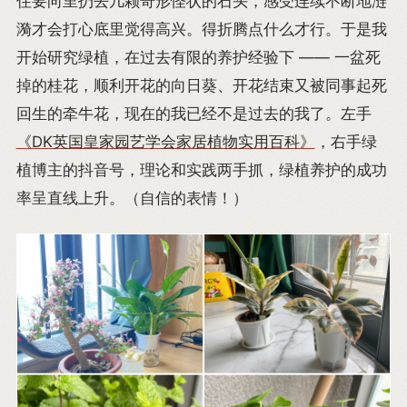
住要向里扔去几颗奇形怪状的石头，感受连续不断地涟
漪才会打心底里觉得高兴。得折腾点什么才行。于是我
开始研究绿植，在过去有限的养护经验下 —— 一盆死
掉的桂花，顺利开花的向日葵、开花结束又被同事起死
回生的牵牛花，现在的我已经不是过去的我了。左手
《DK英国皇家园艺学会家居植物实用百科》
，右手绿
植博主的抖音号，理论和实践两手抓，绿植养护的成功
率呈直线上升。（自信的表情！）