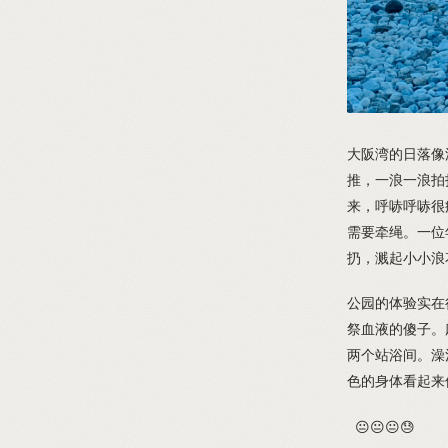
大阪湾的日落像
推，一浪一浪拍
来，呼哧呼哧很
需要牵绳。一位
扔，溅起小小浪
公园的体验实在
祭血液的傻子。
两个站浴间。澡
色的身体看起来
😐😐😐😓