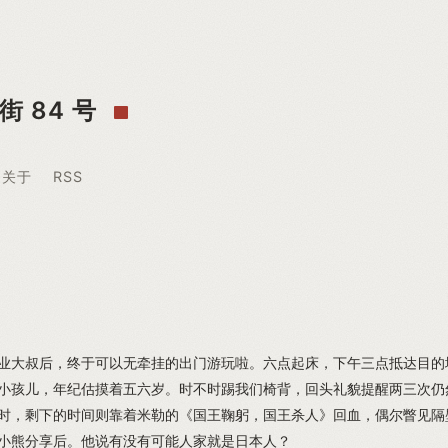
街 84 号
关于
RSS
业大叔后，终于可以无牵挂的出门游玩啦。六点起床，下午三点抵达目的
小孩儿，年纪估摸着五六岁。时不时踢我们椅背，回头礼貌提醒两三次仍
时，剩下的时间则靠着米勒的《国王鞠躬，国王杀人》回血，偶尔瞥见隔
小熊分享后。他说有没有可能人家就是日本人？