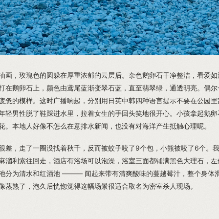
油画，玫瑰色的圆躲在厚重浓郁的云层后。杂色鹅卵石干净整洁，看爱如
打在鹅卵石上，颜色由鸢尾蓝渐变翠石蓝，直至翡翠绿，通透明亮。偶尔
疲惫的模样。这时广播响起，分别用日英中韩四种语言提示不要在公园里
年轻男性脱了鞋踩进水里，拉着女生的手回头笑地很开心。小孩拿起鹅卵
花。本地人好像不怎么在意排水新闻，也没有对海洋产生抵触心理呢。
很差，走了一圈没找着秋千，反而被蚊子咬了9个包，小熊被咬了6个。
麻溜利索往回走，酒店有浴场可以泡澡，浴室三面都铺满黑色大理石，左
池分为清水和红酒池 ——— 闻起来带有清爽酸味的蔓越莓汁，整个身体
像蒸熟了，泡久后恍惚觉得这幅场景很适合取名为密室杀人现场。