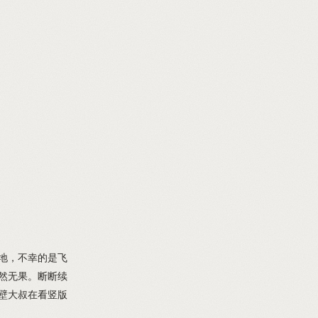
地，不幸的是飞
然无果。断断续
壁大叔在看竖版