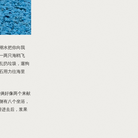
潮水把你向我
一两只海鸥飞
乱扔垃圾，遛狗
石用力往海里
我俩好像两个来献
侧有八个坐浴，
滑进去后，浆果