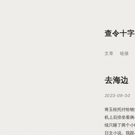
查令十字
文章
链接
去海边
2023-09-30
将玉桂托付给物
机上后排坐着俩
续只睡了两个小
日文小说。我跟