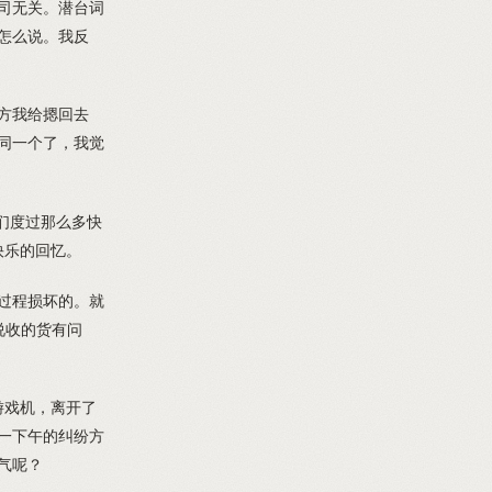
司无关。潜台词
怎么说。我反
方我给摁回去
同一个了，我觉
们度过那么多快
快乐的回忆。
过程损坏的。就
说收的货有问
游戏机，离开了
一下午的纠纷方
气呢？