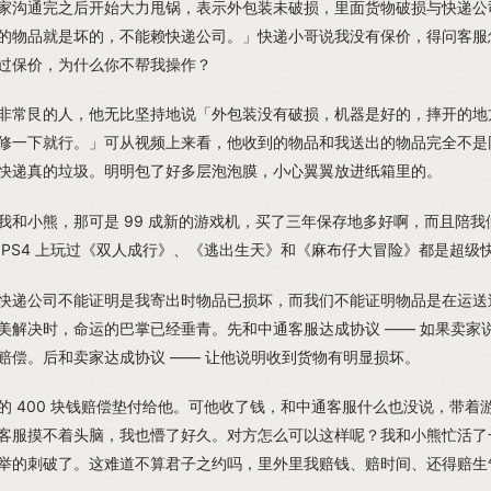
家沟通完之后开始大力甩锅，表示外包装未破损，里面货物破损与快递公
的物品就是坏的，不能赖快递公司。」快递小哥说我没有保价，得问客服
过保价，为什么你不帮我操作？
非常艮的人，他无比坚持地说「外包装没有破损，机器是好的，摔开的地
修一下就行。」可从视频上来看，他收到的物品和我送出的物品完全不是
快递真的垃圾。明明包了好多层泡泡膜，小心翼翼放进纸箱里的。
我和小熊，那可是 99 成新的游戏机，买了三年保存地多好啊，而且陪我
 PS4 上玩过《双人成行》、《逃出生天》和《麻布仔大冒险》都是超级
快递公司不能证明是我寄出时物品已损坏，而我们不能证明物品是在运送
美解决时，命运的巴掌已经垂青。先和中通客服达成协议 —— 如果卖家
赔偿。后和卖家达成协议 —— 让他说明收到货物有明显损坏。
的 400 块钱赔偿垫付给他。可他收了钱，和中通客服什么也没说，带着
客服摸不着头脑，我也懵了好久。对方怎么可以这样呢？我和小熊忙活了
举的刺破了。这难道不算君子之约吗，里外里我赔钱、赔时间、还得赔生