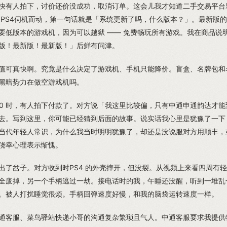
快有人拍下，讨价还价没成功，取消订单。这会儿我才知道二手交易平台
 PS4伺机而动，第一句话就是「系统更新了吗，什么版本？」。最新版的 
要低版本的游戏机，因为可以越狱 —— 免费畅玩所有游戏。我在商品说
版！最新版！最新版！」后鲜有问津。
值可真快啊。究竟是什么决定了游戏机、手机只能降价。盲盒、名牌包和
黑暗势力在做空游戏机吗。
300 时，有人拍下付款了。对方说「我这里比较偏，只有中通申通韵达才
去。写到这里，你可能已经猜到后面的故事。说实话我心里是犹豫了一下
当代年轻人常识，为什么我当时明明犹豫了，却还是没说服对方用顺丰，
侥幸心理表示惭愧。
出了岔子。对方收到时PS4 的外壳摔开，但没裂。从视频上来看四周有
全废掉，另一个手柄逃过一劫。接电话时的我，午睡还没醒，听到一堆乱
。被人打扰睡觉很烦。手柄回弹速度好慢，和我的脑袋运转速度一样。
通客服、菜鸟驿站快递小哥的沟通复杂繁琐且气人。中通客服要求我提供