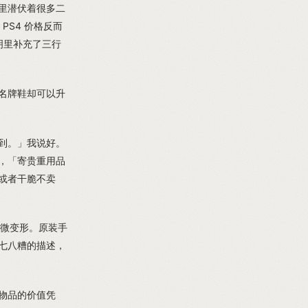
里潜伏着很多二
PS4 价格反而
明里补充了三行
名牌鞋却可以升
能到。」我说好。
，「寄贵重用品
或者干脆不卖
轻微变形。原装手
七八糟的描述，
物品的价值凭