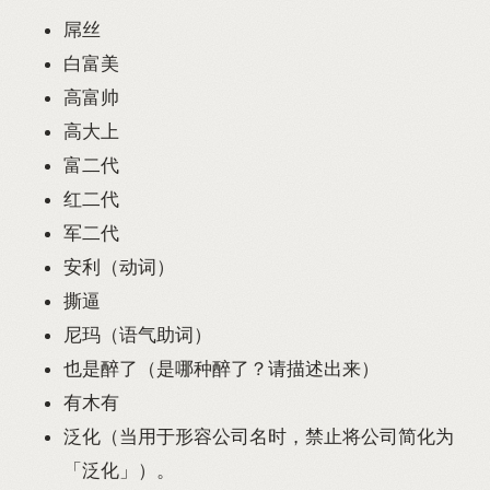
屌丝
白富美
高富帅
高大上
富二代
红二代
军二代
安利（动词）
撕逼
尼玛（语气助词）
也是醉了（是哪种醉了？请描述出来）
有木有
泛化（当用于形容公司名时，禁止将公司简化为
「泛化」）。