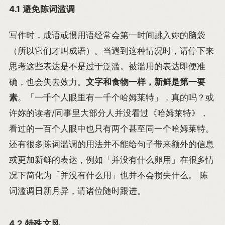
4.1 避免陈词滥调
写作时，成语或惯用语经常会第一时间跳入妳的脑袋
（所以它们才叫成语）。当遇到这种情况时，请停下来
思考这些表达是不是过于泛滥。被滥用的表达即便准
确，也会失去效力。
文字和食物一样，新鲜是第一要
素
。「一千个人眼里有一千个哈姆莱特」，真的吗？或
许妳的读者/同事里大部分人并没看过《哈姆莱特》，
看过的一百个人眼中也只有两个甚至同一个哈姆莱特。
还有很多陈词滥调的用法并不能给句子带来额外的信息
或更加新鲜的表达，例如「并没有什么卵用」在很多情
况下简化为「并没有什么用」也并不会损失什么。 陈
词滥调日新月异，请诸位随时跟进。
4.2 特殊文风