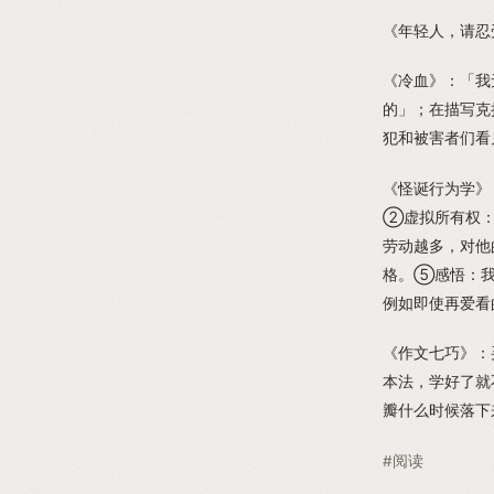
《年轻人，请忍
《冷血》：「我
的」；在描写克
犯和被害者们看
《怪诞行为学》
②虚拟所有权：
劳动越多，对他
格。⑤感悟：我
例如即使再爱看
《作文七巧》：
本法，学好了就
瓣什么时候落下
#阅读