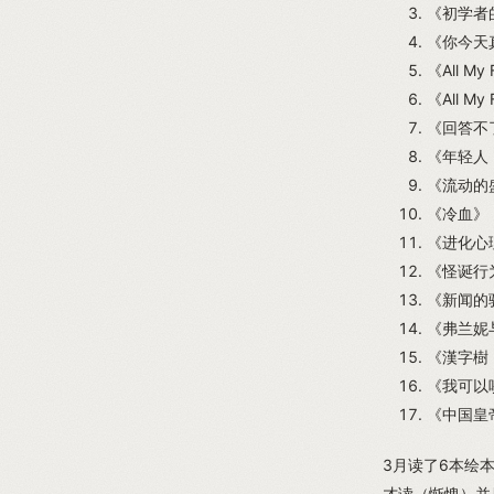
《初学者
《你今天真
《All My 
《All My 
《回答不
《年轻人
《流动的盛
《冷血》 
《进化心理
《怪诞行为
《新闻的骚
《弗兰妮与
《漢字樹 
《我可以咬
《中国皇
3月读了6本绘
才读（惭愧）并