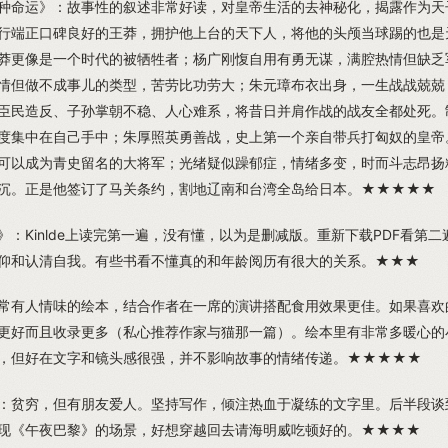
种命运》：故事性的叙述非常好读，对皇帝生活的去神秘化，揭露作为天
行端正口碑良好的王莽，拥护他上台的天下人，将他的头颅当球踢的也是
莽更像是一个时代的被牺牲者；杨广刚愎自用有勇无谋，满腔热情但缺乏
情但做不成事儿的类型，苦劳比功劳大；朱元璋布衣出身，一生战战兢兢
臣民造反、子孙掌朝不稳、人心难系，将昔日并肩作战的战友全都处死。
度集中在自己手中；朱厚照英勇善战，史上第一个亲自带兵打匈奴的皇帝
可以成为青史留名的大将军；光绪疑似躁郁症，情绪多变，时而斗志昂扬
沉。正是他签订了马关条约，割地辽南和台湾全岛给日本。★★★★★
》：Kinlde上读完第一遍，没有懂，以为是删减版。重新下载PDF看第
仰和认清自我。有些书看不懂真的和年龄阅历有很大的关系。★★★
常有人情味的绘本，结合作者在一席的演讲搭配食用效果更佳。如果喜欢
更好而且收录更多（私心推荐作家与猫那一篇）。绘本里有非常多暖心的
，但好在文字和镜头感很强，并不影响故事的情绪传递。★★★★★
：贫穷，但有朋友爱人。坚持写作，倾注热血于凝练的文字里。后半段谈
现《午夜巴黎》的场景，好想穿越回去请海明威吃顿好的。★★★★