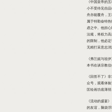
《中国皇帝的五
小不受待见但品
舟亦能覆舟，王
属于特勤奋特热
虑之中。他担心
法规，将权力高
的限制，他必定
无精打采意志消
《弗兰妮与祖伊
本书在谈宗教信
《回答不了》非
众号，观看体验
匡绘画功底薄弱
《流动的盛宴》
的友谊，脑袋浮