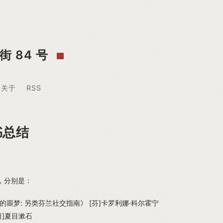
街 84 号
关于
RSS
书总结
书，分别是：
的噩梦: 另类芬兰社交指南》 [芬]卡罗利娜·科尔霍宁
日]夏目漱石