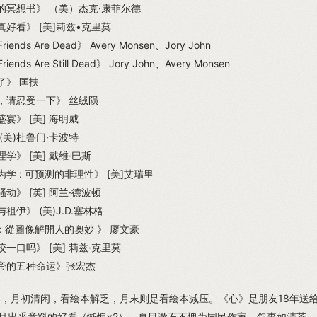
的冥想书》 （美）杰克·康菲尔德
好看》 [美]莉兹•克里莫
Friends Are Dead》 Avery Monsen、Jory John
Friends Are Still Dead》 Jory John、Avery Monsen
了》 匡扶
，请忍受一下》 丝绒陨
宴》 [美] 海明威
(美)杜鲁门·卡波特
学》 [美] 戴维·巴斯
学 : 可预测的非理性》 [美]艾瑞里
动》 [英] 阿兰·德波顿
祖伊》 (美)J.D.塞林格
: 從圖像解開人的奧妙 》 廖文豪
一口吗》 [美] 莉兹·克里莫
帝的五种命运》张宏杰
本，月初清闲，看绘本解乏，月末则是看绘本减压。《心》是朋友18年送给
且出乎意料的好看（惭愧x2），夏目漱石不愧为国民作家，叙事如清茶