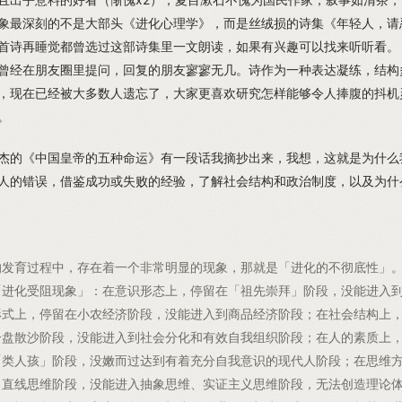
象最深刻的不是大部头《进化心理学》，而是丝绒损的诗集《年轻人，请
首诗再睡觉都曾选过这部诗集里一文朗读，如果有兴趣可以找来听听看。
曾经在朋友圈里提问，回复的朋友寥寥无几。诗作为一种表达凝练，结构
，现在已经被大多数人遗忘了，大家更喜欢研究怎样能够令人捧腹的抖机
。
杰的《中国皇帝的五种命运》有一段话我摘抄出来，我想，这就是为什么
人的错误，借鉴成功或失败的经验，了解社会结构和政治制度，以及为什
的发育过程中，存在着一个非常明显的现象，那就是「进化的不彻底性」
「进化受阻现象」：在意识形态上，停留在「祖先崇拜」阶段，没能进入
形式上，停留在小农经济阶段，没能进入到商品经济阶段；在社会结构上
一盘散沙阶段，没能进入到社会分化和有效自我组织阶段；在人的素质上
「类人孩」阶段，没嫩而过达到有着充分自我意识的现代人阶段；在思维
、直线思维阶段，没能进入抽象思维、实证主义思维阶段，无法创造理论