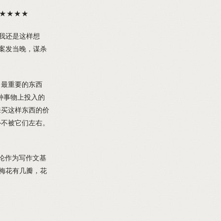
★★★★★
我还是这样想
案发当晚，谋杀
了最重要的东西
种事物上投入的
来买这样东西的价
—不被它们左右。
论作为写作文基
梅花有几瓣，花