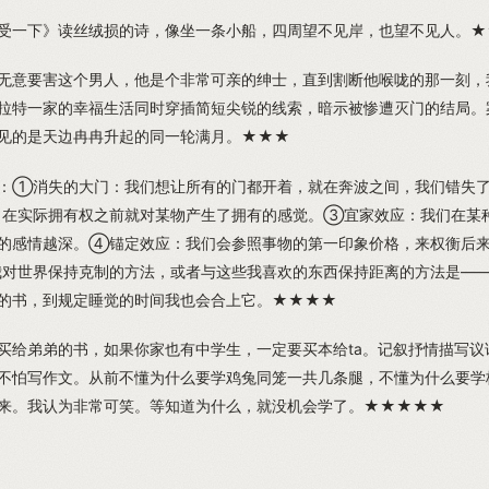
受一下》读丝绒损的诗，像坐一条小船，四周望不见岸，也望不见人。
无意要害这个男人，他是个非常可亲的绅士，直到割断他喉咙的那一刻，
拉特一家的幸福生活同时穿插简短尖锐的线索，暗示被惨遭灭门的结局。
见的是天边冉冉升起的同一轮满月。★★★
：①消失的大门：我们想让所有的门都开着，就在奔波之间，我们错失
在实际拥有权之前就对某物产生了拥有的感觉。③宜家效应：我们在某
的感情越深。④锚定效应：我们会参照事物的第一印象价格，来权衡后
对世界保持克制的方法，或者与这些我喜欢的东西保持距离的方法是—
的书，到规定睡觉的时间我也会合上它。★★★★
买给弟弟的书，如果你家也有中学生，一定要买本给ta。记叙抒情描写议
不怕写作文。从前不懂为什么要学鸡兔同笼一共几条腿，不懂为什么要学
来。我认为非常可笑。等知道为什么，就没机会学了。★★★★★