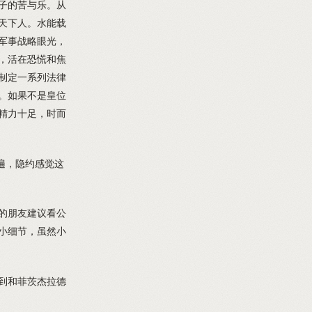
子的苦与乐。从
天下人。水能载
军事战略眼光，
，活在恐慌和焦
制定一系列法律
。如果不是皇位
精力十足，时而
二遍，隐约感觉这
的朋友建议看公
小细节，虽然小
到和菲茨杰拉德