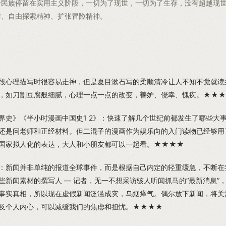
个民族停留在实用主义阶段，一切为了现世，一切为了生存，没有超越现
维、自由探索精神、扩张冒险精神。
段心理描写时很容易走神，但是夏目漱石写的柔顺清冷让人不知不觉就读
，如刀割豆腐般细腻，心理一点一点的改变，善妒、侥幸、愧疚。★★
界史》《半小时漫画中国史1 2》：快速了解几个世纪前都发生了哪些大
还是问老师和正经材料。但二混子的漫画作为娱乐向的入门读物已经够用
国家拟人化的表达，大人和小朋友都可以一起看。★★★★
：新闻并非单纯的报道全球事件，而是根据自己内定的轻重缓急，不断在
些新闻素材的撰写人 — 记者，无一不想采访骇人听闻抓马的“最新消息”
事实真相，所以现在虚假新闻泛滥成灾，乌烟瘴气。偶尔放下新闻，将关
及个人内心，可以减缓我们的焦虑和担忧。★★★★