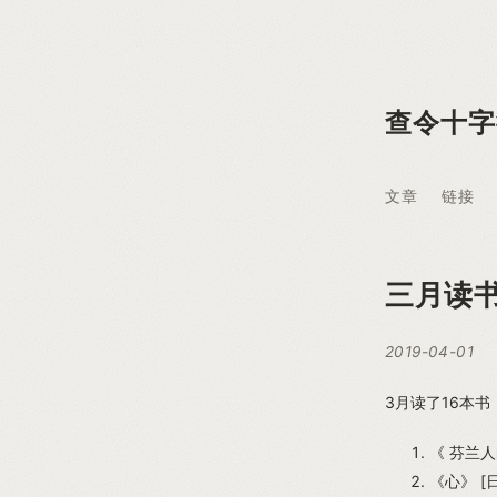
查令十字
文章
链接
三月读
2019-04-01
3月读了16本
《 芬兰人
《心》 [