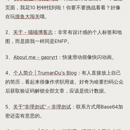
页面，我花10 秒钟找到啦！你要不要挑战看看？好像
在玩
摸鱼大闯关
哦。
2、
关于 - 喵喵博客志
：非常有设计感的个人标签和地
图，而是跟我一样同是ENFP。
3、
About me - gaoryrt
：快速滑动很像快闪动画。
4、
个人简介 | TrumanDu's Blog
：有人直接放上自己
的简历，看起来很像作求职用途。好奇为啥要扫码公众
后获取验证码解锁全部文章，应该是统计数据。
5、
关于“非理勿试” – 非理勿试
：联系方式用Base64加
密还蛮有意思的。