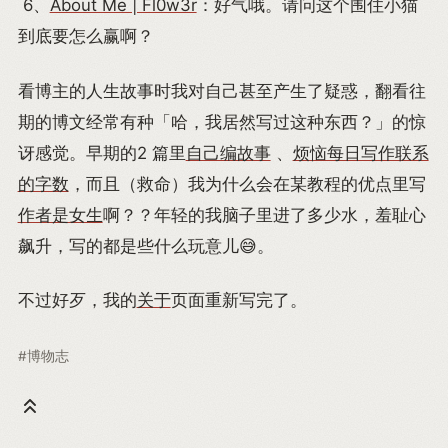
6、
About Me | Fl0w3r
：好气哦。请问这个围住小猫
到底要怎么赢啊？
看博主的人生故事时我对自己甚至产生了疑惑，翻看往
期的博文经常有种「哈，我居然写过这种东西？」的惊
讶感觉。早期的2 篇里
自己编故事
、
烦恼每日写作联系
的字数
，而且（救命）我为什么会在某教程的优点里写
作者是女生
啊？？年轻的我脑子里进了多少水，羞耻心
飙升，写的都是些什么玩意儿😅。
不过好歹，我的
关于
页面重新写完了。
#博物志