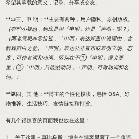
希望其承载的意义，记录、分享或交友。
**📜三、申 明：**主要有两种，用户隐私、原创版权。
（有些小疑惑，到底是用「申明」还是「声明」呢？）
（两者意思非常接近，「申明」表达郑重申说理由，含
解释辩白之意。「声明」表达公开宣布或表明立场、态
度，可作名词和动词。区别在于①「申明」语义更
重；②「申明」只能做动词，「声明」可做动词和名
词。）
**👾四、其 他：**博主的个性化模块，包括 Q&A、好
物推荐、生活技巧、友情链接和打赏。
有几个很惊喜的页面我也放在这里：
1、
关于这里 – 莫比乌斯
：博主在博客里藏了一个傻逼